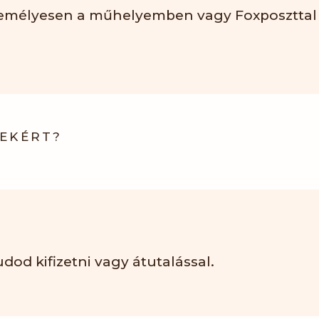
zemélyesen a műhelyemben vagy Foxposzttal
KEKÉRT?
od kifizetni vagy átutalással.