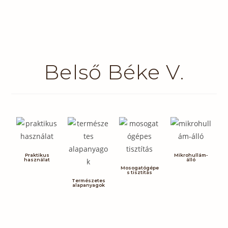
Belső Béke V.
Praktikus
Mikrohullám-
használat
álló
Mosogatógépe
s tisztítás
Természetes
alapanyagok