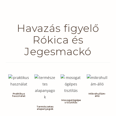
Havazás figyelő
Rókica és
Jegesmackó
Praktikus
Mikrohullám-
használat
álló
Mosogatógépe
s tisztítás
Természetes
alapanyagok