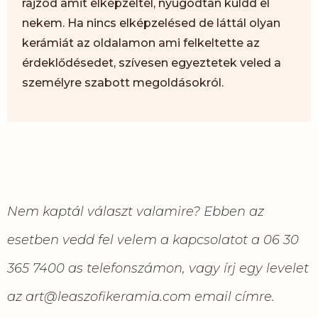
rajzod amit elképzeltél, nyugodtan küldd el
nekem. Ha nincs elképzelésed de láttál olyan
kerámiát az oldalamon ami felkeltette az
érdeklődésedet, szívesen egyeztetek veled a
személyre szabott megoldásokról.
Nem kaptál választ valamire? Ebben az
esetben vedd fel velem a kapcsolatot a 06 30
365 7400 as telefonszámon, vagy írj egy levelet
az art@leaszofikeramia.com email címre.