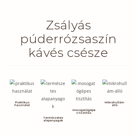
Zsályás
púderrózsaszín
kávés csésze
Praktikus
Mikrohullám-
használat
álló
Mosogatógépe
s tisztítás
Természetes
alapanyagok