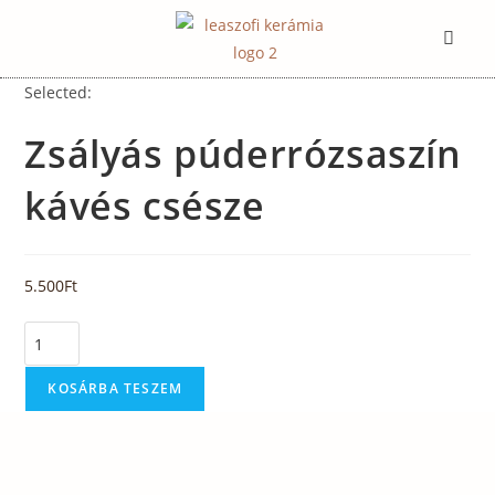
Selected:
Zsályás púderrózsaszín
kávés csésze
5.500
Ft
KOSÁRBA TESZEM