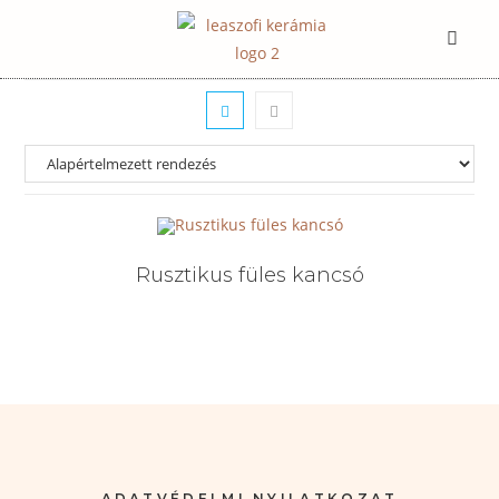
Rusztikus füles kancsó
ADATVÉDELMI NYILATKOZAT