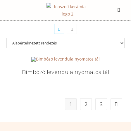
Bimbózó levendula nyomatos tál
1
2
3