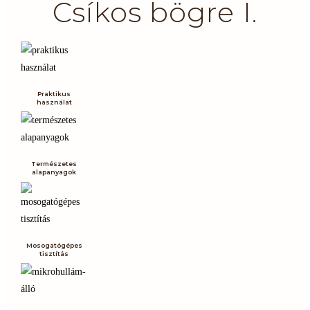
Csíkos bögre I.
Praktikus
használat
Természetes
alapanyagok
Mosogatógépes
tisztítás