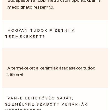
Budapesten a főbb metró csomópontokban is
megoldható részemről.
HOGYAN TUDOK FIZETNI A
TERMÉKEKÉRT?
A termékeket a kerámiák átadásakor tudod
kifizetni
VAN-E LEHETŐSÉG SAJÁT,
SZEMÉLYRE SZABOTT KERÁMIÁK